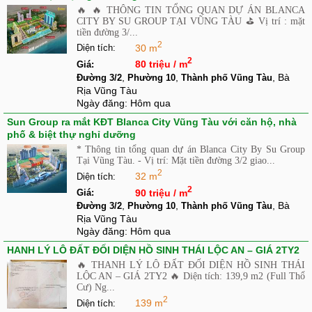
🔥 🔥 THÔNG TIN TỔNG QUAN DỰ ÁN BLANCA
CITY BY SU GROUP TẠI VŨNG TÀU ⛳ Vị trí : mặt
tiền đường 3/...
2
30 m
Diện tích:
2
80 triệu / m
Giá:
,
,
, Bà
Đường 3/2
Phường 10
Thành phố Vũng Tàu
Rịa Vũng Tàu
Ngày đăng:
Hôm qua
Sun Group ra mắt KĐT Blanca City Vũng Tàu với căn hộ, nhà
phố & biệt thự nghỉ dưỡng
* Thông tin tổng quan dự án Blanca City By Su Group
Tại Vũng Tàu. - Vị trí: Mặt tiền đường 3/2 giao...
2
32 m
Diện tích:
2
90 triệu / m
Giá:
,
,
, Bà
Đường 3/2
Phường 10
Thành phố Vũng Tàu
Rịa Vũng Tàu
Ngày đăng:
Hôm qua
HANH LÝ LÔ ĐẤT ĐỐI DIỆN HỒ SINH THÁI LỘC AN – GIÁ 2TY2
🔥 THANH LÝ LÔ ĐẤT ĐỐI DIỆN HỒ SINH THÁI
LỘC AN – GIÁ 2TY2 🔥 Diện tích: 139,9 m2 (Full Thổ
Cư) Ng...
2
139 m
Diện tích: