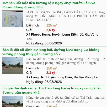
Mở bán đất mặt tiền hương lộ 5 ngay chợ Phước Lâm xã
Phước Hưng đường 30m
📌VỊ TRÍ VÀNG TRONG LÀNG ĐẦU TƯ ☄️☄️☄️ Hàng
nóng !!! ĐẤT MẶT TIỀN CHỢ PHƯỚC LÂM MÔ
HÌNH ĐẦU TƯ S...
2
125 m
Diện tích:
2,6 tỷ
Giá:
,
, Bà Rịa Vũng
Xã Phước Hưng
Huyện Long Điền
Tàu
Ngày đăng:
06/08/2026
Bán lô đất tái định cư long hải, đường Lưu trọng Lư không
vướng phong thuỷ gần đường số 7
Bán lô đất tái định cư long hải, đường Lưu trọng Lư
không vướng phong thuỷ gần đường số 7 Dt : ngan...
2
150 m
Diện tích:
2,3 tỷ
Giá:
,
, Bà Rịa Vũng Tàu
Xã Long Hải
Huyện Long Điền
Ngày đăng:
06/08/2026
Lô gốc tái định cư tại Thị Trấn long hải vị trí ngay cung 2 làn
đường trần quang khải
Hàng víp em còn lô gốc tái định cư tại Thị Trấn long hải
vị trí ngay cung 2 làn đường đối diện trườn...
2
145 m
Diện tích: