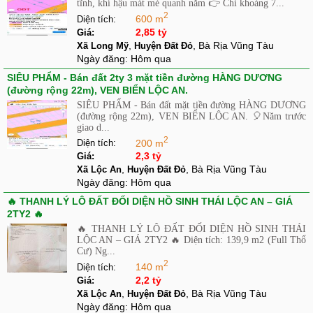
tĩnh, khí hậu mát mẻ quanh năm 👉 Chỉ khoảng 7...
2
600 m
Diện tích:
2,85 tỷ
Giá:
,
, Bà Rịa Vũng Tàu
Xã Long Mỹ
Huyện Đất Đỏ
Ngày đăng:
Hôm qua
SIÊU PHẨM - Bán đất 2ty 3 mặt tiền đường HÀNG DƯƠNG
(đường rộng 22m), VEN BIỂN LỘC AN.
SIÊU PHẨM - Bán đất mặt tiền đường HÀNG DƯƠNG
(đường rộng 22m), VEN BIỂN LỘC AN. 🎈Năm trước
giao d...
2
200 m
Diện tích:
2,3 tỷ
Giá:
,
, Bà Rịa Vũng Tàu
Xã Lộc An
Huyện Đất Đỏ
Ngày đăng:
Hôm qua
🔥 THANH LÝ LÔ ĐẤT ĐỐI DIỆN HỒ SINH THÁI LỘC AN – GIÁ
2TY2 🔥
🔥 THANH LÝ LÔ ĐẤT ĐỐI DIỆN HỒ SINH THÁI
LỘC AN – GIÁ 2TY2 🔥 Diện tích: 139,9 m2 (Full Thổ
Cư) Ng...
2
140 m
Diện tích:
2,2 tỷ
Giá:
,
, Bà Rịa Vũng Tàu
Xã Lộc An
Huyện Đất Đỏ
Ngày đăng:
Hôm qua