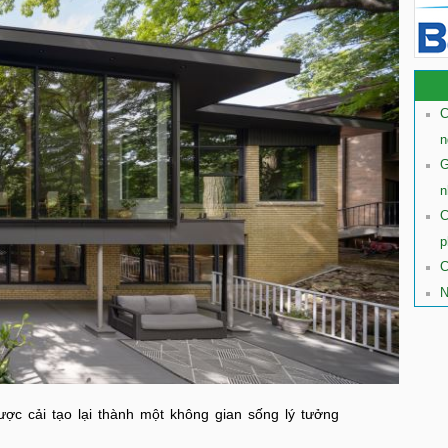
C
n
G
n
C
p
C
N
ợc cải tạo lại thành một không gian sống lý tưởng