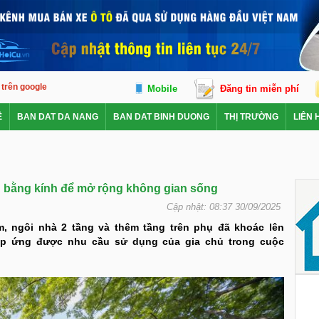
o trên google
Mobile
Đăng tin miễn phí
Ê
BAN DAT DA NANG
BAN DAT BINH DUONG
THỊ TRƯỜNG
LIÊN 
g bằng kính để mở rộng không gian sống
Cập nhật: 08:37 30/09/2025
m, ngôi nhà 2 tầng và thêm tầng trên phụ đã khoác lên
áp ứng được nhu cầu sử dụng của gia chủ trong cuộc