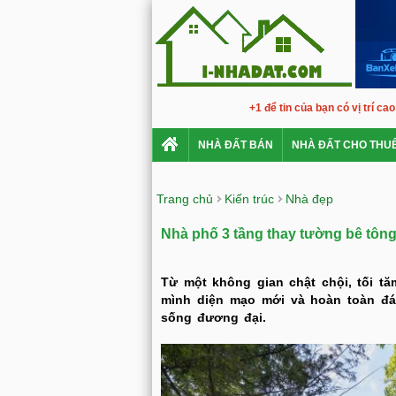
+1 để tin của bạn có vị trí ca
NHÀ ĐẤT BÁN
NHÀ ĐẤT CHO THU
Trang chủ
Kiến trúc
Nhà đẹp
Nhà phố 3 tầng thay tường bê tôn
Từ một không gian chật chội, tối tă
mình diện mạo mới và hoàn toàn đ
sống đương đại.