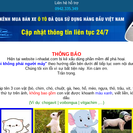
Liên hệ hỗ trợ
0942.335.349
THÔNG BÁO
Hiện tại website i-nhadat.com bị kẻ xấu dùng phần mềm để phá hoại.
i không phải người máy"
theo hướng dẫn bên dưới để tiếp tục xem nội dun
Chúng tôi xin lỗi vì sự bất tiện này. Xin cám ơn.
Trân trọng.
p tên 3 con vật
(bò, chim, chó, chuột, gà, heo, hổ, mèo, ngựa, thỏ, trâu, vịt, 
 thứ tự trên ảnh,
không bao gồm
con vật được khoanh
màu xanh
, viết liền, 
dấu.
(Ví dụ: chogavit | voibongua | vitgachim ,...)