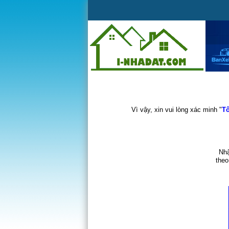
Vì vậy, xin vui lòng xác minh "
Tô
Nhậ
theo