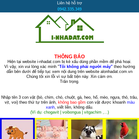
Liên hệ hỗ trợ
0942.335.349
THÔNG BÁO
Hiện tại website i-nhadat.com bị kẻ xấu dùng phần mềm để phá hoại.
Vì vậy, xin vui lòng xác minh "
Tôi không phải người máy"
theo hướng
dẫn bên dưới để tiếp tục xem nội dung trên website alonhadat.com.vn
Chúng tôi xin lỗi vì sự bất tiện này. Xin cám ơn.
Trân trọng.
Nhập tên 3 con vật
(bò, chim, chó, chuột, gà, heo, hổ, mèo, ngựa, thỏ, trâu,
vịt, voi)
theo thứ tự trên ảnh,
không bao gồm
con vật được khoanh
màu
xanh
, viết liền, không dấu.
(Ví dụ: chogavit | voibongua | vitgachim ,...)