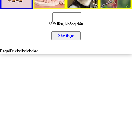
Viết liền, không dấu
Xác thực
PageID:
cbglhdlcbgleg