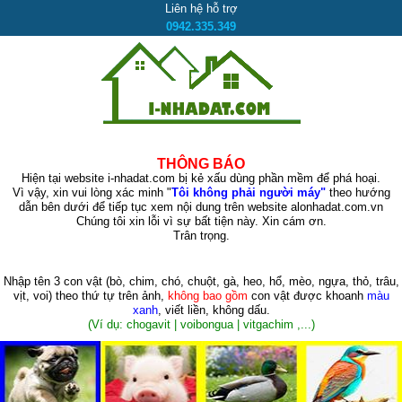
Liên hệ hỗ trợ
0942.335.349
THÔNG BÁO
Hiện tại website i-nhadat.com bị kẻ xấu dùng phần mềm để phá hoại.
Vì vậy, xin vui lòng xác minh "
Tôi không phải người máy"
theo hướng
dẫn bên dưới để tiếp tục xem nội dung trên website alonhadat.com.vn
Chúng tôi xin lỗi vì sự bất tiện này. Xin cám ơn.
Trân trọng.
Nhập tên 3 con vật
(bò, chim, chó, chuột, gà, heo, hổ, mèo, ngựa, thỏ, trâu,
vịt, voi)
theo thứ tự trên ảnh,
không bao gồm
con vật được khoanh
màu
xanh
, viết liền, không dấu.
(Ví dụ: chogavit | voibongua | vitgachim ,...)