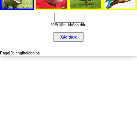
Viết liền, không dấu
Xác thực
PageID:
cbglhdlcbhlbe