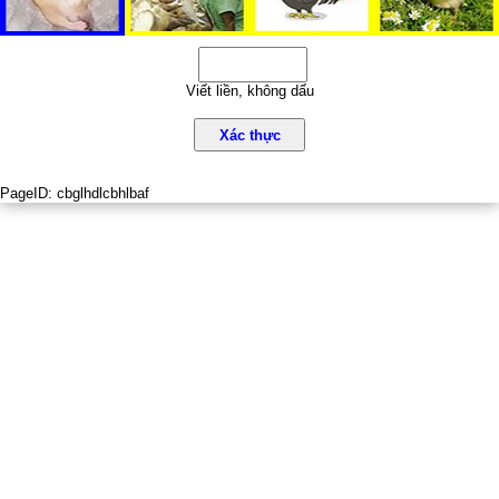
Viết liền, không dấu
Xác thực
PageID:
cbglhdlcbhlbaf