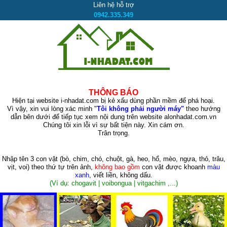
Liên hệ hỗ trợ
0942.335.349
THÔNG BÁO
Hiện tại website i-nhadat.com bị kẻ xấu dùng phần mềm để phá hoại.
Vì vậy, xin vui lòng xác minh "
Tôi không phải người máy"
theo hướng
dẫn bên dưới để tiếp tục xem nội dung trên website alonhadat.com.vn
Chúng tôi xin lỗi vì sự bất tiện này. Xin cám ơn.
Trân trọng.
Nhập tên 3 con vật
(bò, chim, chó, chuột, gà, heo, hổ, mèo, ngựa, thỏ, trâu,
vịt, voi)
theo thứ tự trên ảnh,
không bao gồm
con vật được khoanh
màu
xanh
, viết liền, không dấu.
(Ví dụ: chogavit | voibongua | vitgachim ,...)