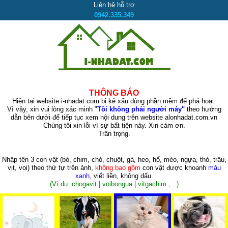
Liên hệ hỗ trợ
0942.335.349
THÔNG BÁO
Hiện tại website i-nhadat.com bị kẻ xấu dùng phần mềm để phá hoại.
Vì vậy, xin vui lòng xác minh "
Tôi không phải người máy"
theo hướng
dẫn bên dưới để tiếp tục xem nội dung trên website alonhadat.com.vn
Chúng tôi xin lỗi vì sự bất tiện này. Xin cám ơn.
Trân trọng.
Nhập tên 3 con vật
(bò, chim, chó, chuột, gà, heo, hổ, mèo, ngựa, thỏ, trâu,
vịt, voi)
theo thứ tự trên ảnh,
không bao gồm
con vật được khoanh
màu
xanh
, viết liền, không dấu.
(Ví dụ: chogavit | voibongua | vitgachim ,...)