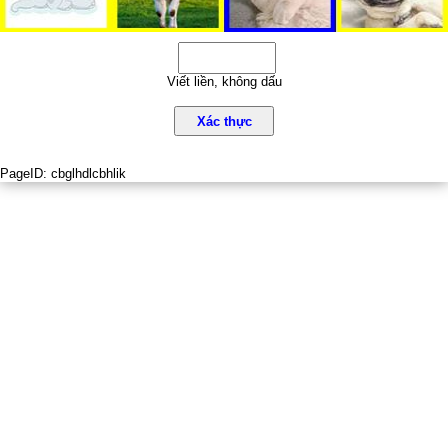
Viết liền, không dấu
Xác thực
PageID:
cbglhdlcbhlik