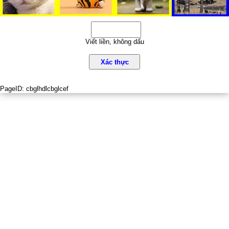
Viết liền, không dấu
Xác thực
PageID:
cbglhdlcbglcef