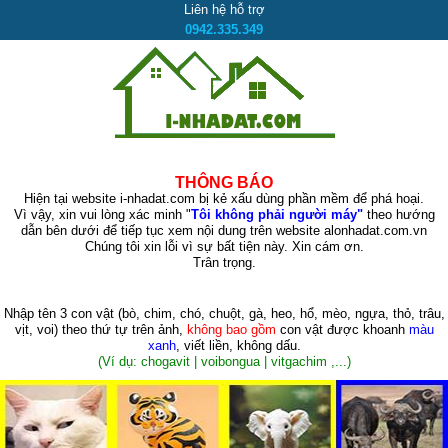
Liên hệ hỗ trợ
0942.335.349
THÔNG BÁO
Hiện tại website i-nhadat.com bị kẻ xấu dùng phần mềm để phá hoại.
Vì vậy, xin vui lòng xác minh "
Tôi không phải người máy"
theo hướng
dẫn bên dưới để tiếp tục xem nội dung trên website alonhadat.com.vn
Chúng tôi xin lỗi vì sự bất tiện này. Xin cám ơn.
Trân trọng.
Nhập tên 3 con vật
(bò, chim, chó, chuột, gà, heo, hổ, mèo, ngựa, thỏ, trâu,
vịt, voi)
theo thứ tự trên ảnh,
không bao gồm
con vật được khoanh
màu
xanh
, viết liền, không dấu.
(Ví dụ: chogavit | voibongua | vitgachim ,...)