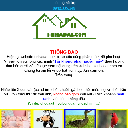
Liên hệ hỗ trợ
0942.335.349
THÔNG BÁO
Hiện tại website i-nhadat.com bị kẻ xấu dùng phần mềm để phá hoại.
Vì vậy, xin vui lòng xác minh "
Tôi không phải người máy"
theo hướng
dẫn bên dưới để tiếp tục xem nội dung trên website alonhadat.com.vn
Chúng tôi xin lỗi vì sự bất tiện này. Xin cám ơn.
Trân trọng.
Nhập tên 3 con vật
(bò, chim, chó, chuột, gà, heo, hổ, mèo, ngựa, thỏ, trâu,
vịt, voi)
theo thứ tự trên ảnh,
không bao gồm
con vật được khoanh
màu
xanh
, viết liền, không dấu.
(Ví dụ: chogavit | voibongua | vitgachim ,...)