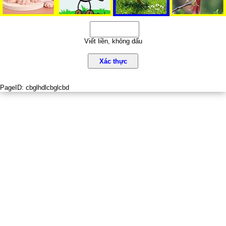
Viết liền, không dấu
Xác thực
PageID:
cbglhdlcbglcbd