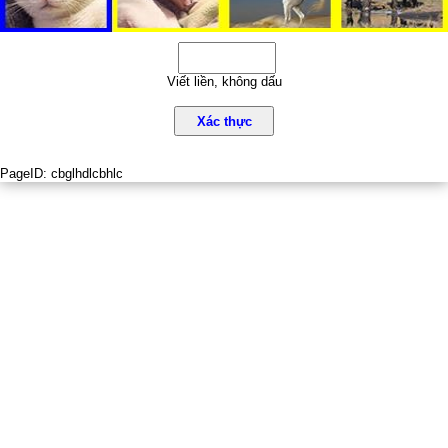
Viết liền, không dấu
Xác thực
PageID:
cbglhdlcbhlc