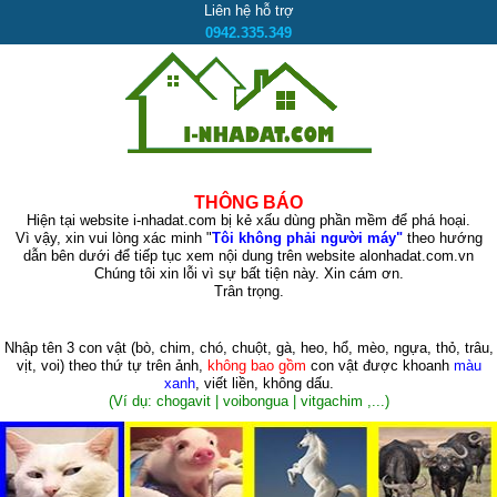
Liên hệ hỗ trợ
0942.335.349
THÔNG BÁO
Hiện tại website i-nhadat.com bị kẻ xấu dùng phần mềm để phá hoại.
Vì vậy, xin vui lòng xác minh "
Tôi không phải người máy"
theo hướng
dẫn bên dưới để tiếp tục xem nội dung trên website alonhadat.com.vn
Chúng tôi xin lỗi vì sự bất tiện này. Xin cám ơn.
Trân trọng.
Nhập tên 3 con vật
(bò, chim, chó, chuột, gà, heo, hổ, mèo, ngựa, thỏ, trâu,
vịt, voi)
theo thứ tự trên ảnh,
không bao gồm
con vật được khoanh
màu
xanh
, viết liền, không dấu.
(Ví dụ: chogavit | voibongua | vitgachim ,...)