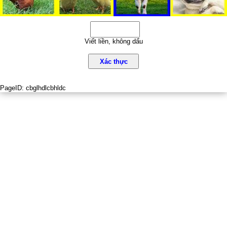
Viết liền, không dấu
Xác thực
PageID:
cbglhdlcbhldc