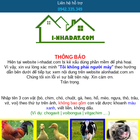
Liên hệ hỗ trợ
0942.335.349
THÔNG BÁO
Hiện tại website i-nhadat.com bị kẻ xấu dùng phần mềm để phá hoại.
Vì vậy, xin vui lòng xác minh "
Tôi không phải người máy"
theo hướng
dẫn bên dưới để tiếp tục xem nội dung trên website alonhadat.com.vn
Chúng tôi xin lỗi vì sự bất tiện này. Xin cám ơn.
Trân trọng.
Nhập tên 3 con vật
(bò, chim, chó, chuột, gà, heo, hổ, mèo, ngựa, thỏ, trâu,
vịt, voi)
theo thứ tự trên ảnh,
không bao gồm
con vật được khoanh
màu
xanh
, viết liền, không dấu.
(Ví dụ: chogavit | voibongua | vitgachim ,...)