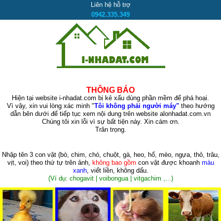
Liên hệ hỗ trợ
0942.335.349
THÔNG BÁO
Hiện tại website i-nhadat.com bị kẻ xấu dùng phần mềm để phá hoại.
Vì vậy, xin vui lòng xác minh "
Tôi không phải người máy"
theo hướng
dẫn bên dưới để tiếp tục xem nội dung trên website alonhadat.com.vn
Chúng tôi xin lỗi vì sự bất tiện này. Xin cám ơn.
Trân trọng.
Nhập tên 3 con vật
(bò, chim, chó, chuột, gà, heo, hổ, mèo, ngựa, thỏ, trâu,
vịt, voi)
theo thứ tự trên ảnh,
không bao gồm
con vật được khoanh
màu
xanh
, viết liền, không dấu.
(Ví dụ: chogavit | voibongua | vitgachim ,...)