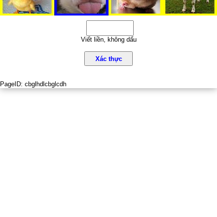
Viết liền, không dấu
Xác thực
PageID:
cbglhdlcbglcdh