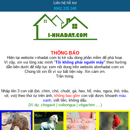
Liên hệ hỗ trợ
0942.335.349
THÔNG BÁO
Hiện tại website i-nhadat.com bị kẻ xấu dùng phần mềm để phá hoại.
Vì vậy, xin vui lòng xác minh "
Tôi không phải người máy"
theo hướng
dẫn bên dưới để tiếp tục xem nội dung trên website alonhadat.com.vn
Chúng tôi xin lỗi vì sự bất tiện này. Xin cám ơn.
Trân trọng.
Nhập tên 3 con vật
(bò, chim, chó, chuột, gà, heo, hổ, mèo, ngựa, thỏ, trâu,
vịt, voi)
theo thứ tự trên ảnh,
không bao gồm
con vật được khoanh
màu
xanh
, viết liền, không dấu.
(Ví dụ: chogavit | voibongua | vitgachim ,...)