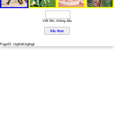
Viết liền, không dấu
Xác thực
PageID:
cbglhdlcbglbgk