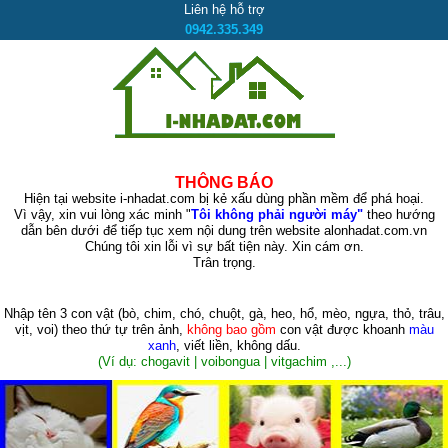
Liên hệ hỗ trợ
0942.335.349
THÔNG BÁO
Hiện tại website i-nhadat.com bị kẻ xấu dùng phần mềm để phá hoại.
Vì vậy, xin vui lòng xác minh "
Tôi không phải người máy"
theo hướng
dẫn bên dưới để tiếp tục xem nội dung trên website alonhadat.com.vn
Chúng tôi xin lỗi vì sự bất tiện này. Xin cám ơn.
Trân trọng.
Nhập tên 3 con vật
(bò, chim, chó, chuột, gà, heo, hổ, mèo, ngựa, thỏ, trâu,
vịt, voi)
theo thứ tự trên ảnh,
không bao gồm
con vật được khoanh
màu
xanh
, viết liền, không dấu.
(Ví dụ: chogavit | voibongua | vitgachim ,...)