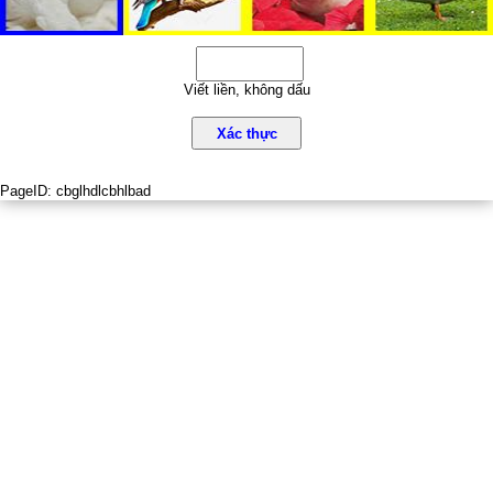
Viết liền, không dấu
Xác thực
PageID:
cbglhdlcbhlbad