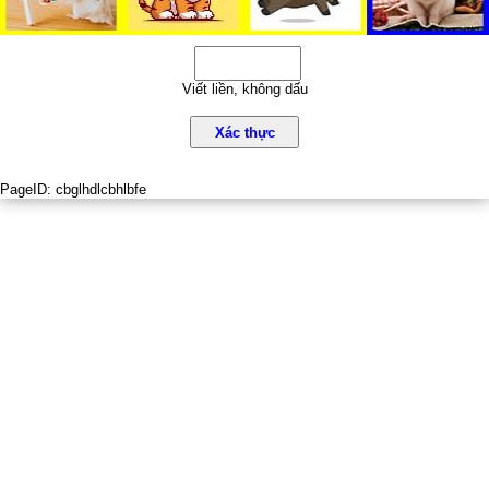
Viết liền, không dấu
Xác thực
PageID:
cbglhdlcbhlbfe