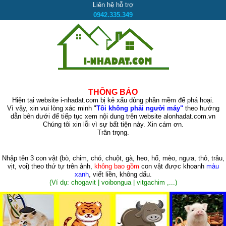
Liên hệ hỗ trợ
0942.335.349
THÔNG BÁO
Hiện tại website i-nhadat.com bị kẻ xấu dùng phần mềm để phá hoại.
Vì vậy, xin vui lòng xác minh "
Tôi không phải người máy"
theo hướng
dẫn bên dưới để tiếp tục xem nội dung trên website alonhadat.com.vn
Chúng tôi xin lỗi vì sự bất tiện này. Xin cám ơn.
Trân trọng.
Nhập tên 3 con vật
(bò, chim, chó, chuột, gà, heo, hổ, mèo, ngựa, thỏ, trâu,
vịt, voi)
theo thứ tự trên ảnh,
không bao gồm
con vật được khoanh
màu
xanh
, viết liền, không dấu.
(Ví dụ: chogavit | voibongua | vitgachim ,...)