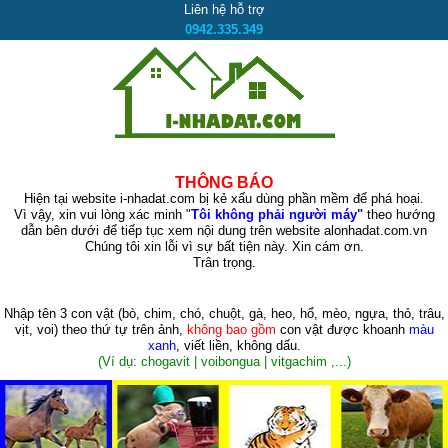
Liên hệ hỗ trợ
0942.335.349
THÔNG BÁO
Hiện tại website i-nhadat.com bị kẻ xấu dùng phần mềm để phá hoại.
Vì vậy, xin vui lòng xác minh "
Tôi không phải người máy"
theo hướng
dẫn bên dưới để tiếp tục xem nội dung trên website alonhadat.com.vn
Chúng tôi xin lỗi vì sự bất tiện này. Xin cám ơn.
Trân trọng.
Nhập tên 3 con vật
(bò, chim, chó, chuột, gà, heo, hổ, mèo, ngựa, thỏ, trâu,
vịt, voi)
theo thứ tự trên ảnh,
không bao gồm
con vật được khoanh
màu
xanh
, viết liền, không dấu.
(Ví dụ: chogavit | voibongua | vitgachim ,...)