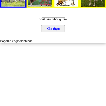
Viết liền, không dấu
Xác thực
PageID:
cbglhdlcbhlbde