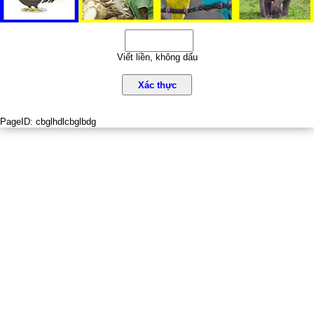
Viết liền, không dấu
Xác thực
PageID:
cbglhdlcbglbdg