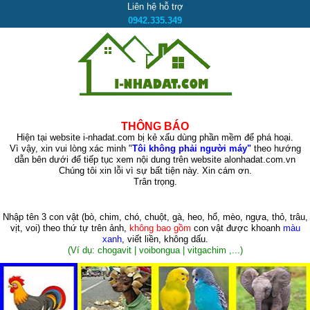
Liên hệ hỗ trợ
0942.335.349
THÔNG BÁO
Hiện tại website i-nhadat.com bị kẻ xấu dùng phần mềm để phá hoại.
Vì vậy, xin vui lòng xác minh "
Tôi không phải người máy"
theo hướng
dẫn bên dưới để tiếp tục xem nội dung trên website alonhadat.com.vn
Chúng tôi xin lỗi vì sự bất tiện này. Xin cám ơn.
Trân trọng.
Nhập tên 3 con vật
(bò, chim, chó, chuột, gà, heo, hổ, mèo, ngựa, thỏ, trâu,
vịt, voi)
theo thứ tự trên ảnh,
không bao gồm
con vật được khoanh
màu
xanh
, viết liền, không dấu.
(Ví dụ: chogavit | voibongua | vitgachim ,...)