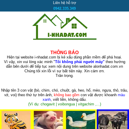
Liên hệ hỗ trợ
0942.335.349
THÔNG BÁO
Hiện tại website i-nhadat.com bị kẻ xấu dùng phần mềm để phá hoại.
Vì vậy, xin vui lòng xác minh "
Tôi không phải người máy"
theo hướng
dẫn bên dưới để tiếp tục xem nội dung trên website alonhadat.com.vn
Chúng tôi xin lỗi vì sự bất tiện này. Xin cám ơn.
Trân trọng.
Nhập tên 3 con vật
(bò, chim, chó, chuột, gà, heo, hổ, mèo, ngựa, thỏ, trâu,
vịt, voi)
theo thứ tự trên ảnh,
không bao gồm
con vật được khoanh
màu
xanh
, viết liền, không dấu.
(Ví dụ: chogavit | voibongua | vitgachim ,...)