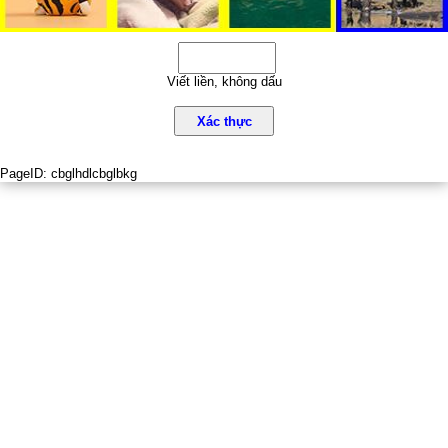
Viết liền, không dấu
Xác thực
PageID:
cbglhdlcbglbkg