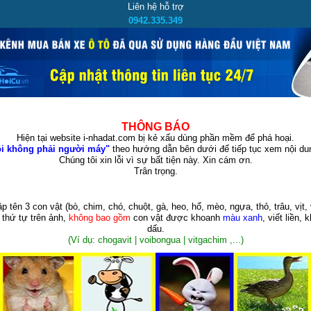
Liên hệ hỗ trợ
0942.335.349
THÔNG BÁO
Hiện tại website i-nhadat.com bị kẻ xấu dùng phần mềm để phá hoại.
i không phải người máy"
theo hướng dẫn bên dưới để tiếp tục xem nội dun
Chúng tôi xin lỗi vì sự bất tiện này. Xin cám ơn.
Trân trọng.
p tên 3 con vật
(bò, chim, chó, chuột, gà, heo, hổ, mèo, ngựa, thỏ, trâu, vịt, 
 thứ tự trên ảnh,
không bao gồm
con vật được khoanh
màu xanh
, viết liền, 
dấu.
(Ví dụ: chogavit | voibongua | vitgachim ,...)