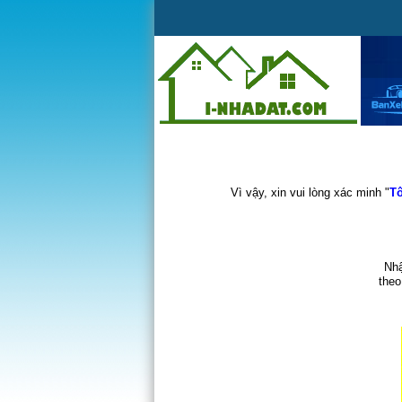
Vì vậy, xin vui lòng xác minh "
Tô
Nhậ
theo