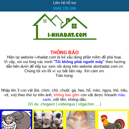
Liên hệ hỗ trợ
0942.335.349
THÔNG BÁO
Hiện tại website i-nhadat.com bị kẻ xấu dùng phần mềm để phá hoại.
Vì vậy, xin vui lòng xác minh "
Tôi không phải người máy"
theo hướng
dẫn bên dưới để tiếp tục xem nội dung trên website alonhadat.com.vn
Chúng tôi xin lỗi vì sự bất tiện này. Xin cám ơn.
Trân trọng.
Nhập tên 3 con vật
(bò, chim, chó, chuột, gà, heo, hổ, mèo, ngựa, thỏ, trâu,
vịt, voi)
theo thứ tự trên ảnh,
không bao gồm
con vật được khoanh
màu
xanh
, viết liền, không dấu.
(Ví dụ: chogavit | voibongua | vitgachim ,...)