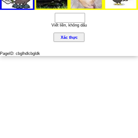
Viết liền, không dấu
Xác thực
PageID:
cbglhdlcbgldk