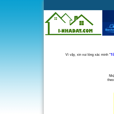
Vì vậy, xin vui lòng xác minh "
Tô
Nhậ
theo