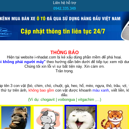
Liên hệ hỗ trợ
0942.335.349
THÔNG BÁO
Hiện tại website i-nhadat.com bị kẻ xấu dùng phần mềm để phá hoại.
i không phải người máy"
theo hướng dẫn bên dưới để tiếp tục xem nội dun
Chúng tôi xin lỗi vì sự bất tiện này. Xin cám ơn.
Trân trọng.
p tên 3 con vật
(bò, chim, chó, chuột, gà, heo, hổ, mèo, ngựa, thỏ, trâu, vịt, 
 thứ tự trên ảnh,
không bao gồm
con vật được khoanh
màu xanh
, viết liền, 
dấu.
(Ví dụ: chogavit | voibongua | vitgachim ,...)