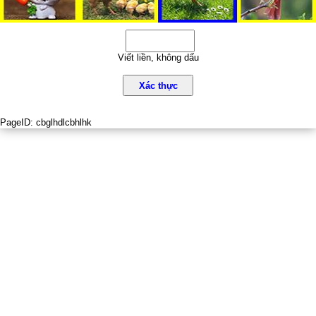
Viết liền, không dấu
Xác thực
PageID:
cbglhdlcbhlhk