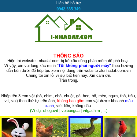
Liên hệ hỗ trợ
0942.335.349
THÔNG BÁO
Hiện tại website i-nhadat.com bị kẻ xấu dùng phần mềm để phá hoại.
Vì vậy, xin vui lòng xác minh "
Tôi không phải người máy"
theo hướng
dẫn bên dưới để tiếp tục xem nội dung trên website alonhadat.com.vn
Chúng tôi xin lỗi vì sự bất tiện này. Xin cám ơn.
Trân trọng.
Nhập tên 3 con vật
(bò, chim, chó, chuột, gà, heo, hổ, mèo, ngựa, thỏ, trâu,
vịt, voi)
theo thứ tự trên ảnh,
không bao gồm
con vật được khoanh
màu
xanh
, viết liền, không dấu.
(Ví dụ: chogavit | voibongua | vitgachim ,...)