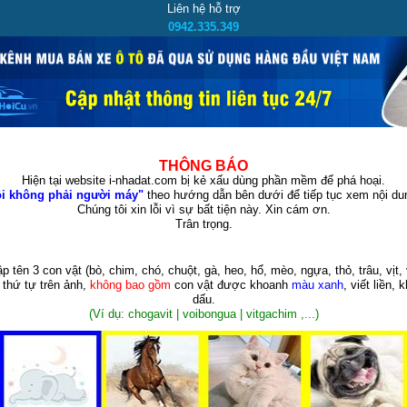
Liên hệ hỗ trợ
0942.335.349
THÔNG BÁO
Hiện tại website i-nhadat.com bị kẻ xấu dùng phần mềm để phá hoại.
i không phải người máy"
theo hướng dẫn bên dưới để tiếp tục xem nội dun
Chúng tôi xin lỗi vì sự bất tiện này. Xin cám ơn.
Trân trọng.
p tên 3 con vật
(bò, chim, chó, chuột, gà, heo, hổ, mèo, ngựa, thỏ, trâu, vịt, 
 thứ tự trên ảnh,
không bao gồm
con vật được khoanh
màu xanh
, viết liền, 
dấu.
(Ví dụ: chogavit | voibongua | vitgachim ,...)