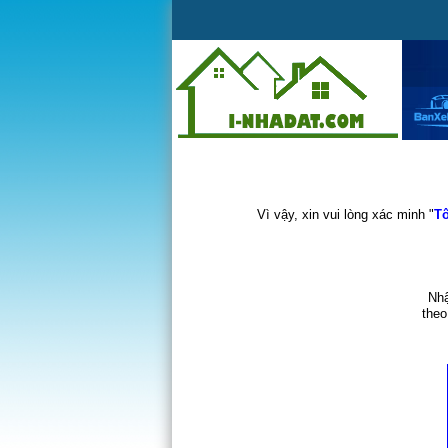
Vì vậy, xin vui lòng xác minh "
Tô
Nhậ
theo