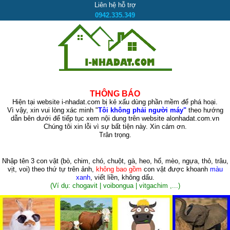
Liên hệ hỗ trợ
0942.335.349
THÔNG BÁO
Hiện tại website i-nhadat.com bị kẻ xấu dùng phần mềm để phá hoại.
Vì vậy, xin vui lòng xác minh "
Tôi không phải người máy"
theo hướng
dẫn bên dưới để tiếp tục xem nội dung trên website alonhadat.com.vn
Chúng tôi xin lỗi vì sự bất tiện này. Xin cám ơn.
Trân trọng.
Nhập tên 3 con vật
(bò, chim, chó, chuột, gà, heo, hổ, mèo, ngựa, thỏ, trâu,
vịt, voi)
theo thứ tự trên ảnh,
không bao gồm
con vật được khoanh
màu
xanh
, viết liền, không dấu.
(Ví dụ: chogavit | voibongua | vitgachim ,...)