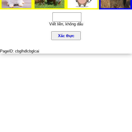
Viết liền, không dấu
Xác thực
PageID:
cbglhdlcbglcai