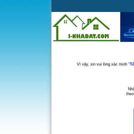
Vì vậy, xin vui lòng xác minh "
Tô
Nhậ
theo