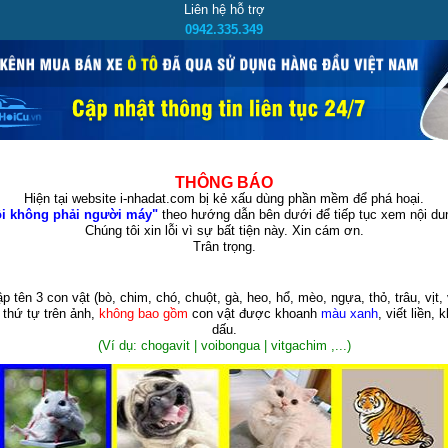
Liên hệ hỗ trợ
0942.335.349
THÔNG BÁO
Hiện tại website i-nhadat.com bị kẻ xấu dùng phần mềm để phá hoại.
i không phải người máy"
theo hướng dẫn bên dưới để tiếp tục xem nội dun
Chúng tôi xin lỗi vì sự bất tiện này. Xin cám ơn.
Trân trọng.
p tên 3 con vật
(bò, chim, chó, chuột, gà, heo, hổ, mèo, ngựa, thỏ, trâu, vịt, 
 thứ tự trên ảnh,
không bao gồm
con vật được khoanh
màu xanh
, viết liền, 
dấu.
(Ví dụ: chogavit | voibongua | vitgachim ,...)