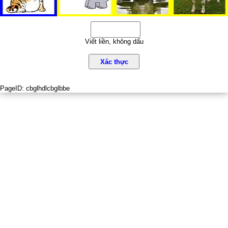
Viết liền, không dấu
Xác thực
PageID:
cbglhdlcbglbbe