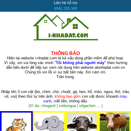
Liên hệ hỗ trợ
0942.335.349
THÔNG BÁO
Hiện tại website i-nhadat.com bị kẻ xấu dùng phần mềm để phá hoại.
Vì vậy, xin vui lòng xác minh "
Tôi không phải người máy"
theo hướng
dẫn bên dưới để tiếp tục xem nội dung trên website alonhadat.com.vn
Chúng tôi xin lỗi vì sự bất tiện này. Xin cám ơn.
Trân trọng.
Nhập tên 3 con vật
(bò, chim, chó, chuột, gà, heo, hổ, mèo, ngựa, thỏ, trâu,
vịt, voi)
theo thứ tự trên ảnh,
không bao gồm
con vật được khoanh
màu
xanh
, viết liền, không dấu.
(Ví dụ: chogavit | voibongua | vitgachim ,...)