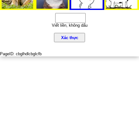
Viết liền, không dấu
Xác thực
PageID:
cbglhdlcbglcfb