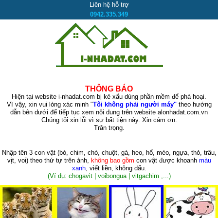
Liên hệ hỗ trợ
0942.335.349
THÔNG BÁO
Hiện tại website i-nhadat.com bị kẻ xấu dùng phần mềm để phá hoại.
Vì vậy, xin vui lòng xác minh "
Tôi không phải người máy"
theo hướng
dẫn bên dưới để tiếp tục xem nội dung trên website alonhadat.com.vn
Chúng tôi xin lỗi vì sự bất tiện này. Xin cám ơn.
Trân trọng.
Nhập tên 3 con vật
(bò, chim, chó, chuột, gà, heo, hổ, mèo, ngựa, thỏ, trâu,
vịt, voi)
theo thứ tự trên ảnh,
không bao gồm
con vật được khoanh
màu
xanh
, viết liền, không dấu.
(Ví dụ: chogavit | voibongua | vitgachim ,...)