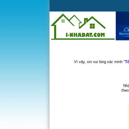
Vì vậy, xin vui lòng xác minh "
Tô
Nhậ
theo