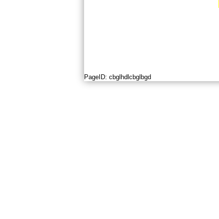
PageID:
cbglhdlcbglbgd