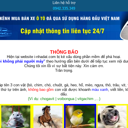
Liên hệ hỗ trợ
0942.335.349
THÔNG BÁO
Hiện tại website i-nhadat.com bị kẻ xấu dùng phần mềm để phá hoại.
i không phải người máy"
theo hướng dẫn bên dưới để tiếp tục xem nội dun
Chúng tôi xin lỗi vì sự bất tiện này. Xin cám ơn.
Trân trọng.
p tên 3 con vật
(bò, chim, chó, chuột, gà, heo, hổ, mèo, ngựa, thỏ, trâu, vịt, 
 thứ tự trên ảnh,
không bao gồm
con vật được khoanh
màu xanh
, viết liền, 
dấu.
(Ví dụ: chogavit | voibongua | vitgachim ,...)