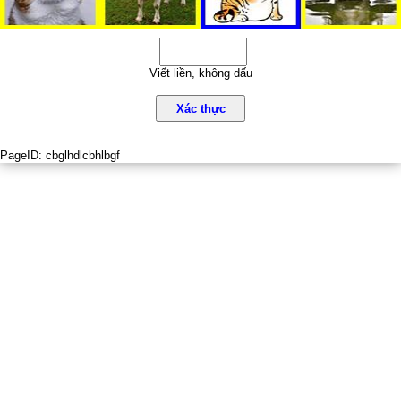
Viết liền, không dấu
Xác thực
PageID:
cbglhdlcbhlbgf