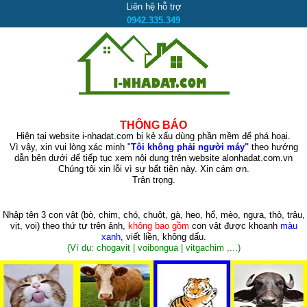
Liên hệ hỗ trợ
0942.335.349
THÔNG BÁO
Hiện tại website i-nhadat.com bị kẻ xấu dùng phần mềm để phá hoại.
Vì vậy, xin vui lòng xác minh "
Tôi không phải người máy"
theo hướng
dẫn bên dưới để tiếp tục xem nội dung trên website alonhadat.com.vn
Chúng tôi xin lỗi vì sự bất tiện này. Xin cám ơn.
Trân trọng.
Nhập tên 3 con vật
(bò, chim, chó, chuột, gà, heo, hổ, mèo, ngựa, thỏ, trâu,
vịt, voi)
theo thứ tự trên ảnh,
không bao gồm
con vật được khoanh
màu
xanh
, viết liền, không dấu.
(Ví dụ: chogavit | voibongua | vitgachim ,...)