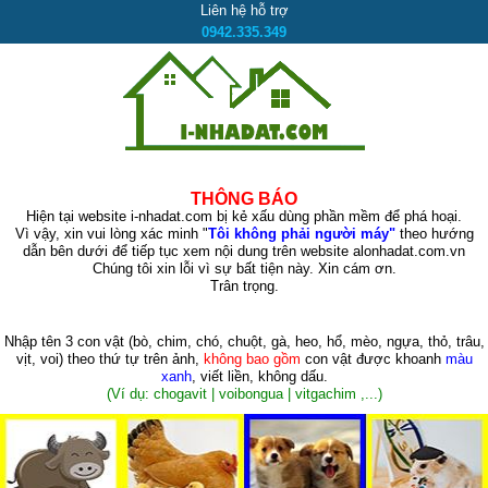
Liên hệ hỗ trợ
0942.335.349
THÔNG BÁO
Hiện tại website i-nhadat.com bị kẻ xấu dùng phần mềm để phá hoại.
Vì vậy, xin vui lòng xác minh "
Tôi không phải người máy"
theo hướng
dẫn bên dưới để tiếp tục xem nội dung trên website alonhadat.com.vn
Chúng tôi xin lỗi vì sự bất tiện này. Xin cám ơn.
Trân trọng.
Nhập tên 3 con vật
(bò, chim, chó, chuột, gà, heo, hổ, mèo, ngựa, thỏ, trâu,
vịt, voi)
theo thứ tự trên ảnh,
không bao gồm
con vật được khoanh
màu
xanh
, viết liền, không dấu.
(Ví dụ: chogavit | voibongua | vitgachim ,...)