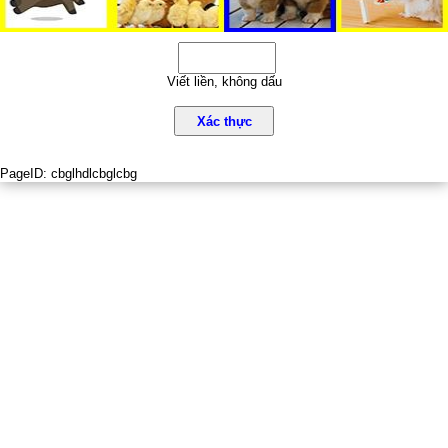
Viết liền, không dấu
Xác thực
PageID:
cbglhdlcbglcbg