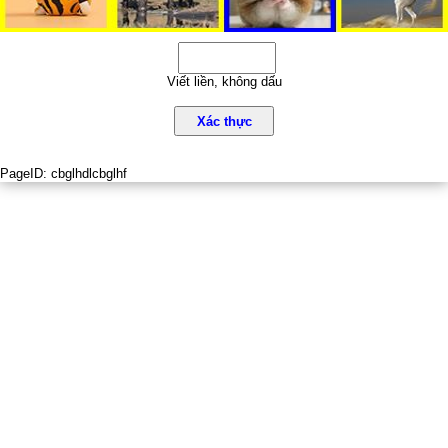
Viết liền, không dấu
Xác thực
PageID:
cbglhdlcbglhf