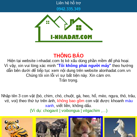
Liên hệ hỗ trợ
0942.335.349
THÔNG BÁO
Hiện tại website i-nhadat.com bị kẻ xấu dùng phần mềm để phá hoại.
Vì vậy, xin vui lòng xác minh "
Tôi không phải người máy"
theo hướng
dẫn bên dưới để tiếp tục xem nội dung trên website alonhadat.com.vn
Chúng tôi xin lỗi vì sự bất tiện này. Xin cám ơn.
Trân trọng.
Nhập tên 3 con vật
(bò, chim, chó, chuột, gà, heo, hổ, mèo, ngựa, thỏ, trâu,
vịt, voi)
theo thứ tự trên ảnh,
không bao gồm
con vật được khoanh
màu
xanh
, viết liền, không dấu.
(Ví dụ: chogavit | voibongua | vitgachim ,...)