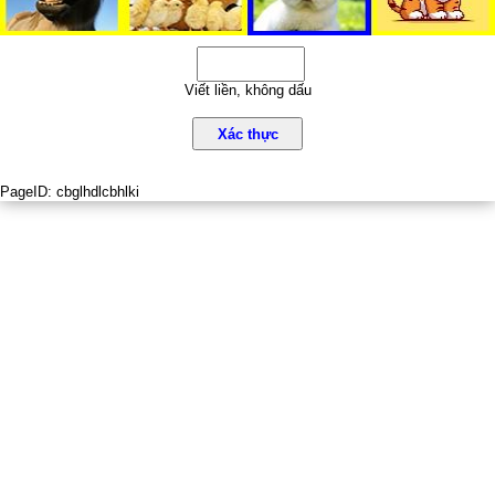
Viết liền, không dấu
Xác thực
PageID:
cbglhdlcbhlki