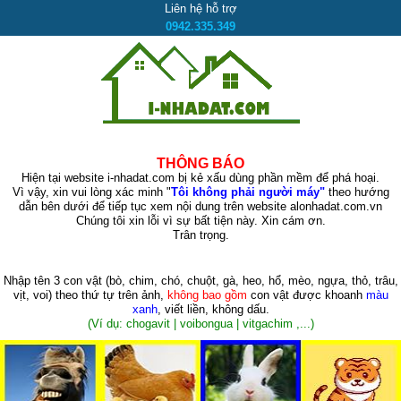
Liên hệ hỗ trợ
0942.335.349
THÔNG BÁO
Hiện tại website i-nhadat.com bị kẻ xấu dùng phần mềm để phá hoại.
Vì vậy, xin vui lòng xác minh "
Tôi không phải người máy"
theo hướng
dẫn bên dưới để tiếp tục xem nội dung trên website alonhadat.com.vn
Chúng tôi xin lỗi vì sự bất tiện này. Xin cám ơn.
Trân trọng.
Nhập tên 3 con vật
(bò, chim, chó, chuột, gà, heo, hổ, mèo, ngựa, thỏ, trâu,
vịt, voi)
theo thứ tự trên ảnh,
không bao gồm
con vật được khoanh
màu
xanh
, viết liền, không dấu.
(Ví dụ: chogavit | voibongua | vitgachim ,...)