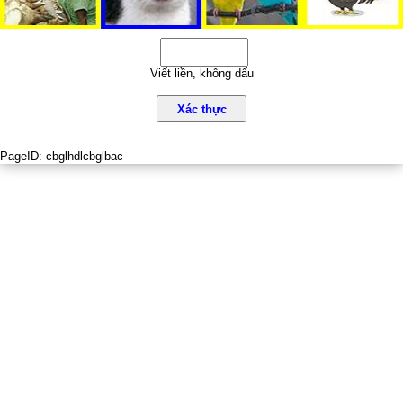
Viết liền, không dấu
Xác thực
PageID:
cbglhdlcbglbac