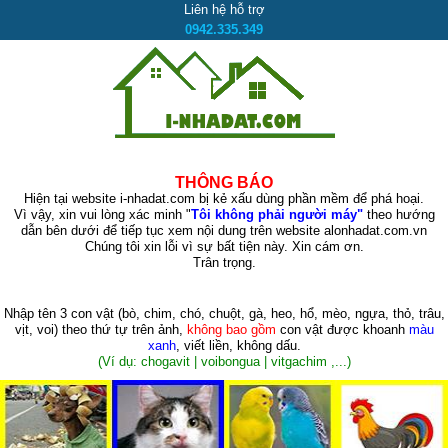
Liên hệ hỗ trợ
0942.335.349
THÔNG BÁO
Hiện tại website i-nhadat.com bị kẻ xấu dùng phần mềm để phá hoại.
Vì vậy, xin vui lòng xác minh "
Tôi không phải người máy"
theo hướng
dẫn bên dưới để tiếp tục xem nội dung trên website alonhadat.com.vn
Chúng tôi xin lỗi vì sự bất tiện này. Xin cám ơn.
Trân trọng.
Nhập tên 3 con vật
(bò, chim, chó, chuột, gà, heo, hổ, mèo, ngựa, thỏ, trâu,
vịt, voi)
theo thứ tự trên ảnh,
không bao gồm
con vật được khoanh
màu
xanh
, viết liền, không dấu.
(Ví dụ: chogavit | voibongua | vitgachim ,...)