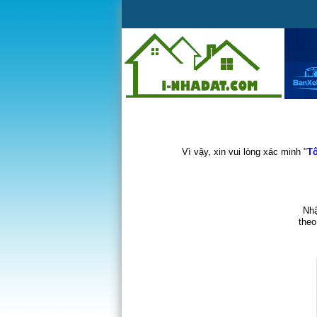
Vì vậy, xin vui lòng xác minh "
Tô
Nhậ
theo