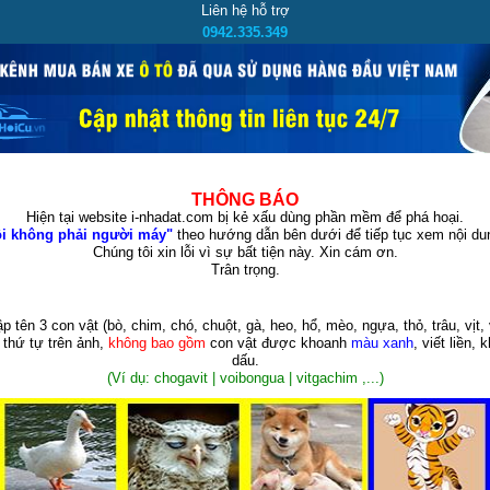
Liên hệ hỗ trợ
0942.335.349
THÔNG BÁO
Hiện tại website i-nhadat.com bị kẻ xấu dùng phần mềm để phá hoại.
i không phải người máy"
theo hướng dẫn bên dưới để tiếp tục xem nội dun
Chúng tôi xin lỗi vì sự bất tiện này. Xin cám ơn.
Trân trọng.
p tên 3 con vật
(bò, chim, chó, chuột, gà, heo, hổ, mèo, ngựa, thỏ, trâu, vịt, 
 thứ tự trên ảnh,
không bao gồm
con vật được khoanh
màu xanh
, viết liền, 
dấu.
(Ví dụ: chogavit | voibongua | vitgachim ,...)