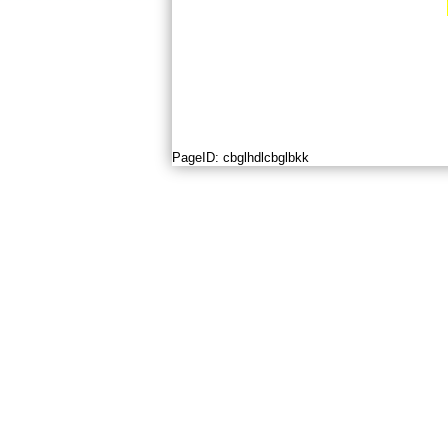
PageID:
cbglhdlcbglbkk