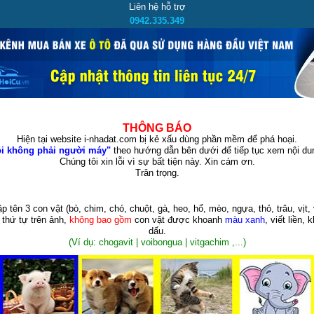
Liên hệ hỗ trợ
0942.335.349
THÔNG BÁO
Hiện tại website i-nhadat.com bị kẻ xấu dùng phần mềm để phá hoại.
i không phải người máy"
theo hướng dẫn bên dưới để tiếp tục xem nội dun
Chúng tôi xin lỗi vì sự bất tiện này. Xin cám ơn.
Trân trọng.
p tên 3 con vật
(bò, chim, chó, chuột, gà, heo, hổ, mèo, ngựa, thỏ, trâu, vịt, 
 thứ tự trên ảnh,
không bao gồm
con vật được khoanh
màu xanh
, viết liền, 
dấu.
(Ví dụ: chogavit | voibongua | vitgachim ,...)