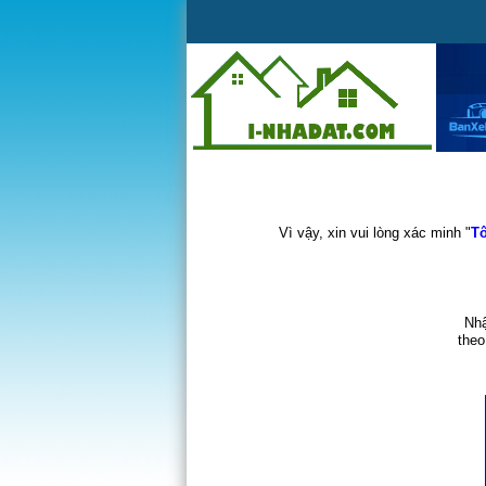
Vì vậy, xin vui lòng xác minh "
Tô
Nhậ
theo