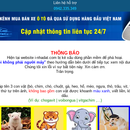
Liên hệ hỗ trợ
0942.335.349
THÔNG BÁO
Hiện tại website i-nhadat.com bị kẻ xấu dùng phần mềm để phá hoại.
i không phải người máy"
theo hướng dẫn bên dưới để tiếp tục xem nội dun
Chúng tôi xin lỗi vì sự bất tiện này. Xin cám ơn.
Trân trọng.
p tên 3 con vật
(bò, chim, chó, chuột, gà, heo, hổ, mèo, ngựa, thỏ, trâu, vịt, 
 thứ tự trên ảnh,
không bao gồm
con vật được khoanh
màu xanh
, viết liền, 
dấu.
(Ví dụ: chogavit | voibongua | vitgachim ,...)