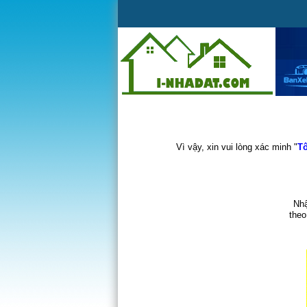
Vì vậy, xin vui lòng xác minh "
Tô
Nhậ
theo