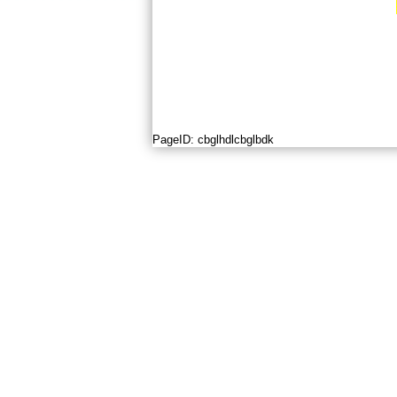
PageID:
cbglhdlcbglbdk