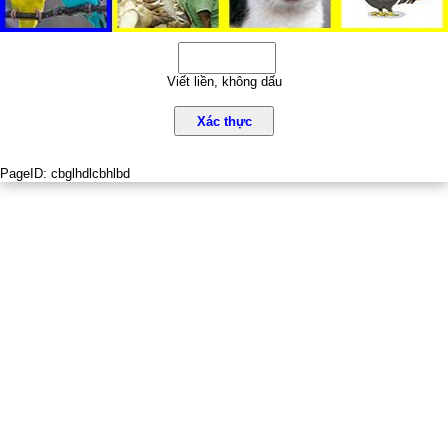
Viết liền, không dấu
Xác thực
PageID:
cbglhdlcbhlbd