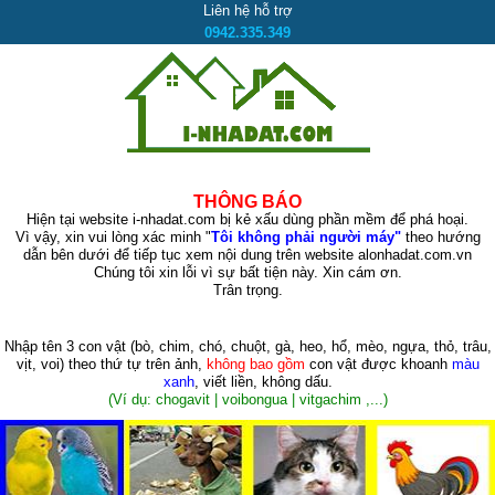
Liên hệ hỗ trợ
0942.335.349
THÔNG BÁO
Hiện tại website i-nhadat.com bị kẻ xấu dùng phần mềm để phá hoại.
Vì vậy, xin vui lòng xác minh "
Tôi không phải người máy"
theo hướng
dẫn bên dưới để tiếp tục xem nội dung trên website alonhadat.com.vn
Chúng tôi xin lỗi vì sự bất tiện này. Xin cám ơn.
Trân trọng.
Nhập tên 3 con vật
(bò, chim, chó, chuột, gà, heo, hổ, mèo, ngựa, thỏ, trâu,
vịt, voi)
theo thứ tự trên ảnh,
không bao gồm
con vật được khoanh
màu
xanh
, viết liền, không dấu.
(Ví dụ: chogavit | voibongua | vitgachim ,...)