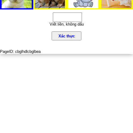
Viết liền, không dấu
Xác thực
PageID:
cbglhdlcbglbea