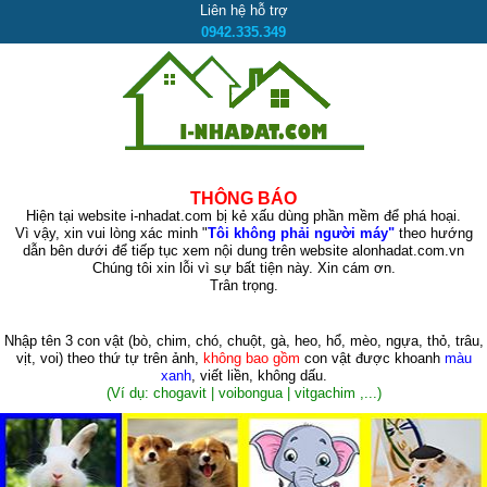
Liên hệ hỗ trợ
0942.335.349
THÔNG BÁO
Hiện tại website i-nhadat.com bị kẻ xấu dùng phần mềm để phá hoại.
Vì vậy, xin vui lòng xác minh "
Tôi không phải người máy"
theo hướng
dẫn bên dưới để tiếp tục xem nội dung trên website alonhadat.com.vn
Chúng tôi xin lỗi vì sự bất tiện này. Xin cám ơn.
Trân trọng.
Nhập tên 3 con vật
(bò, chim, chó, chuột, gà, heo, hổ, mèo, ngựa, thỏ, trâu,
vịt, voi)
theo thứ tự trên ảnh,
không bao gồm
con vật được khoanh
màu
xanh
, viết liền, không dấu.
(Ví dụ: chogavit | voibongua | vitgachim ,...)