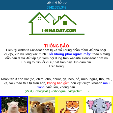
Liên hệ hỗ trợ
0942.335.349
THÔNG BÁO
Hiện tại website i-nhadat.com bị kẻ xấu dùng phần mềm để phá hoại.
Vì vậy, xin vui lòng xác minh "
Tôi không phải người máy"
theo hướng
dẫn bên dưới để tiếp tục xem nội dung trên website alonhadat.com.vn
Chúng tôi xin lỗi vì sự bất tiện này. Xin cám ơn.
Trân trọng.
Nhập tên 3 con vật
(bò, chim, chó, chuột, gà, heo, hổ, mèo, ngựa, thỏ, trâu,
vịt, voi)
theo thứ tự trên ảnh,
không bao gồm
con vật được khoanh
màu
xanh
, viết liền, không dấu.
(Ví dụ: chogavit | voibongua | vitgachim ,...)