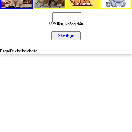
Viết liền, không dấu
Xác thực
PageID:
cbglhdlcbglfg