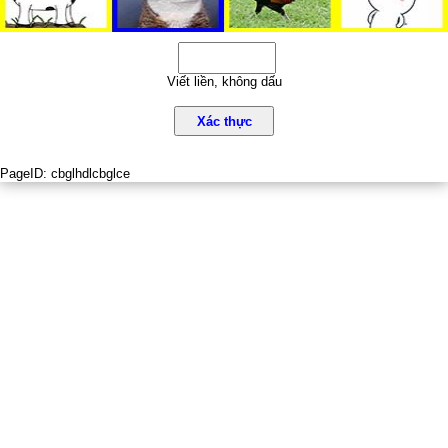
Viết liền, không dấu
Xác thực
PageID:
cbglhdlcbglce