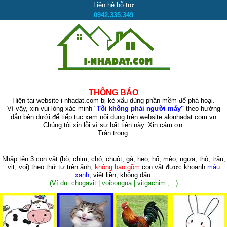
Liên hệ hỗ trợ
0942.335.349
THÔNG BÁO
Hiện tại website i-nhadat.com bị kẻ xấu dùng phần mềm để phá hoại.
Vì vậy, xin vui lòng xác minh "
Tôi không phải người máy"
theo hướng
dẫn bên dưới để tiếp tục xem nội dung trên website alonhadat.com.vn
Chúng tôi xin lỗi vì sự bất tiện này. Xin cám ơn.
Trân trọng.
Nhập tên 3 con vật
(bò, chim, chó, chuột, gà, heo, hổ, mèo, ngựa, thỏ, trâu,
vịt, voi)
theo thứ tự trên ảnh,
không bao gồm
con vật được khoanh
màu
xanh
, viết liền, không dấu.
(Ví dụ: chogavit | voibongua | vitgachim ,...)