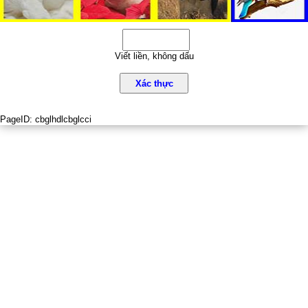
Viết liền, không dấu
Xác thực
PageID:
cbglhdlcbglcci