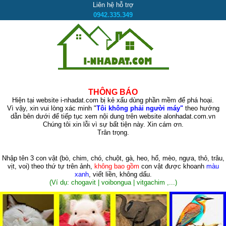
Liên hệ hỗ trợ
0942.335.349
THÔNG BÁO
Hiện tại website i-nhadat.com bị kẻ xấu dùng phần mềm để phá hoại.
Vì vậy, xin vui lòng xác minh "
Tôi không phải người máy"
theo hướng
dẫn bên dưới để tiếp tục xem nội dung trên website alonhadat.com.vn
Chúng tôi xin lỗi vì sự bất tiện này. Xin cám ơn.
Trân trọng.
Nhập tên 3 con vật
(bò, chim, chó, chuột, gà, heo, hổ, mèo, ngựa, thỏ, trâu,
vịt, voi)
theo thứ tự trên ảnh,
không bao gồm
con vật được khoanh
màu
xanh
, viết liền, không dấu.
(Ví dụ: chogavit | voibongua | vitgachim ,...)