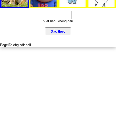
Viết liền, không dấu
Xác thực
PageID:
cbglhdlcbhli