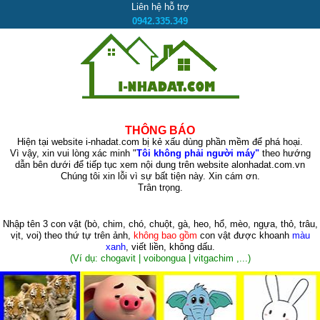
Liên hệ hỗ trợ
0942.335.349
THÔNG BÁO
Hiện tại website i-nhadat.com bị kẻ xấu dùng phần mềm để phá hoại.
Vì vậy, xin vui lòng xác minh "
Tôi không phải người máy"
theo hướng
dẫn bên dưới để tiếp tục xem nội dung trên website alonhadat.com.vn
Chúng tôi xin lỗi vì sự bất tiện này. Xin cám ơn.
Trân trọng.
Nhập tên 3 con vật
(bò, chim, chó, chuột, gà, heo, hổ, mèo, ngựa, thỏ, trâu,
vịt, voi)
theo thứ tự trên ảnh,
không bao gồm
con vật được khoanh
màu
xanh
, viết liền, không dấu.
(Ví dụ: chogavit | voibongua | vitgachim ,...)