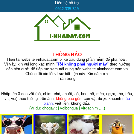
Liên hệ hỗ trợ
0942.335.349
THÔNG BÁO
Hiện tại website i-nhadat.com bị kẻ xấu dùng phần mềm để phá hoại.
Vì vậy, xin vui lòng xác minh "
Tôi không phải người máy"
theo hướng
dẫn bên dưới để tiếp tục xem nội dung trên website alonhadat.com.vn
Chúng tôi xin lỗi vì sự bất tiện này. Xin cám ơn.
Trân trọng.
Nhập tên 3 con vật
(bò, chim, chó, chuột, gà, heo, hổ, mèo, ngựa, thỏ, trâu,
vịt, voi)
theo thứ tự trên ảnh,
không bao gồm
con vật được khoanh
màu
xanh
, viết liền, không dấu.
(Ví dụ: chogavit | voibongua | vitgachim ,...)