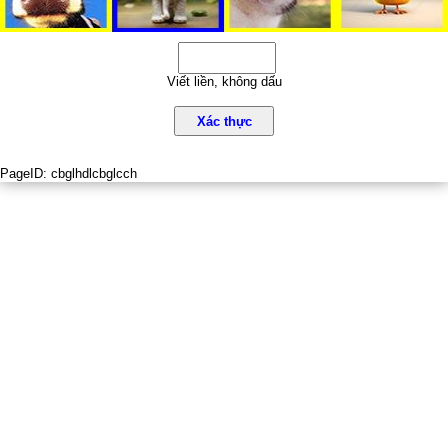
Viết liền, không dấu
Xác thực
PageID:
cbglhdlcbglcch