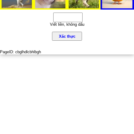
Viết liền, không dấu
Xác thực
PageID:
cbglhdlcbhlbgh