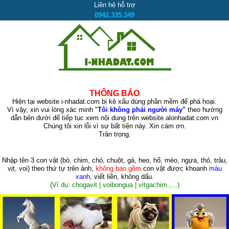
Liên hệ hỗ trợ
0942.335.349
THÔNG BÁO
Hiện tại website i-nhadat.com bị kẻ xấu dùng phần mềm để phá hoại.
Vì vậy, xin vui lòng xác minh "
Tôi không phải người máy"
theo hướng
dẫn bên dưới để tiếp tục xem nội dung trên website alonhadat.com.vn
Chúng tôi xin lỗi vì sự bất tiện này. Xin cám ơn.
Trân trọng.
Nhập tên 3 con vật
(bò, chim, chó, chuột, gà, heo, hổ, mèo, ngựa, thỏ, trâu,
vịt, voi)
theo thứ tự trên ảnh,
không bao gồm
con vật được khoanh
màu
xanh
, viết liền, không dấu.
(Ví dụ: chogavit | voibongua | vitgachim ,...)