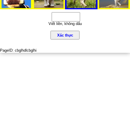
Viết liền, không dấu
Xác thực
PageID:
cbglhdlcbglhi