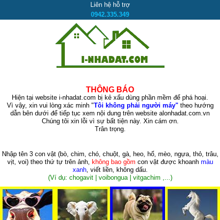
Liên hệ hỗ trợ
0942.335.349
THÔNG BÁO
Hiện tại website i-nhadat.com bị kẻ xấu dùng phần mềm để phá hoại.
Vì vậy, xin vui lòng xác minh "
Tôi không phải người máy"
theo hướng
dẫn bên dưới để tiếp tục xem nội dung trên website alonhadat.com.vn
Chúng tôi xin lỗi vì sự bất tiện này. Xin cám ơn.
Trân trọng.
Nhập tên 3 con vật
(bò, chim, chó, chuột, gà, heo, hổ, mèo, ngựa, thỏ, trâu,
vịt, voi)
theo thứ tự trên ảnh,
không bao gồm
con vật được khoanh
màu
xanh
, viết liền, không dấu.
(Ví dụ: chogavit | voibongua | vitgachim ,...)