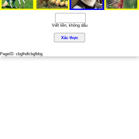
Viết liền, không dấu
Xác thực
PageID:
cbglhdlcbglbbg