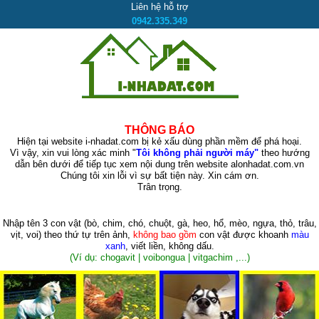
Liên hệ hỗ trợ
0942.335.349
THÔNG BÁO
Hiện tại website i-nhadat.com bị kẻ xấu dùng phần mềm để phá hoại.
Vì vậy, xin vui lòng xác minh "
Tôi không phải người máy"
theo hướng
dẫn bên dưới để tiếp tục xem nội dung trên website alonhadat.com.vn
Chúng tôi xin lỗi vì sự bất tiện này. Xin cám ơn.
Trân trọng.
Nhập tên 3 con vật
(bò, chim, chó, chuột, gà, heo, hổ, mèo, ngựa, thỏ, trâu,
vịt, voi)
theo thứ tự trên ảnh,
không bao gồm
con vật được khoanh
màu
xanh
, viết liền, không dấu.
(Ví dụ: chogavit | voibongua | vitgachim ,...)