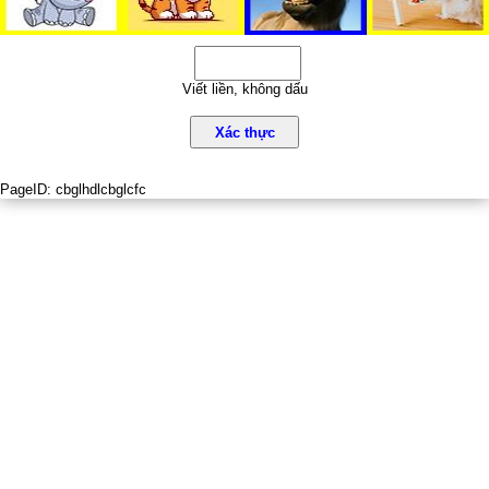
Viết liền, không dấu
Xác thực
PageID:
cbglhdlcbglcfc