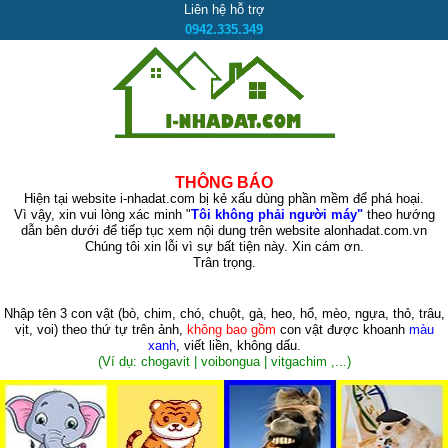
Liên hệ hỗ trợ
0942.335.349
THÔNG BÁO
Hiện tại website i-nhadat.com bị kẻ xấu dùng phần mềm để phá hoại.
Vì vậy, xin vui lòng xác minh "
Tôi không phải người máy"
theo hướng
dẫn bên dưới để tiếp tục xem nội dung trên website alonhadat.com.vn
Chúng tôi xin lỗi vì sự bất tiện này. Xin cám ơn.
Trân trọng.
Nhập tên 3 con vật
(bò, chim, chó, chuột, gà, heo, hổ, mèo, ngựa, thỏ, trâu,
vịt, voi)
theo thứ tự trên ảnh,
không bao gồm
con vật được khoanh
màu
xanh
, viết liền, không dấu.
(Ví dụ: chogavit | voibongua | vitgachim ,...)