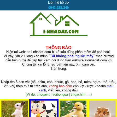
Liên hệ hỗ trợ
0942.335.349
THÔNG BÁO
Hiện tại website i-nhadat.com bị kẻ xấu dùng phần mềm để phá hoại.
Vì vậy, xin vui lòng xác minh "
Tôi không phải người máy"
theo hướng
dẫn bên dưới để tiếp tục xem nội dung trên website alonhadat.com.vn
Chúng tôi xin lỗi vì sự bất tiện này. Xin cám ơn.
Trân trọng.
Nhập tên 3 con vật
(bò, chim, chó, chuột, gà, heo, hổ, mèo, ngựa, thỏ, trâu,
vịt, voi)
theo thứ tự trên ảnh,
không bao gồm
con vật được khoanh
màu
xanh
, viết liền, không dấu.
(Ví dụ: chogavit | voibongua | vitgachim ,...)