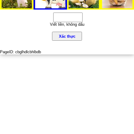
Viết liền, không dấu
Xác thực
PageID:
cbglhdlcbhlbdb