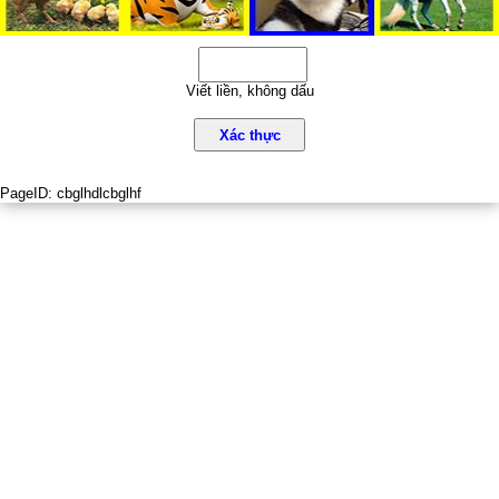
Viết liền, không dấu
Xác thực
PageID:
cbglhdlcbglhf