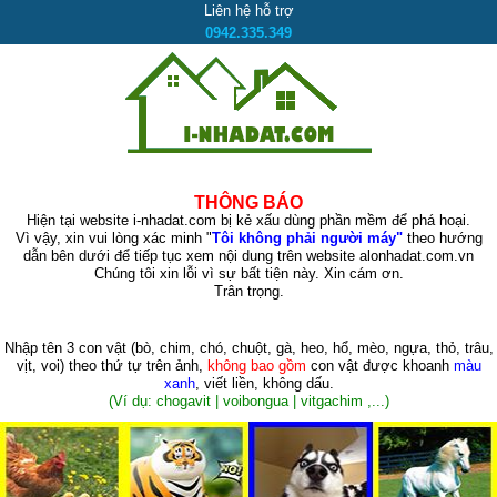
Liên hệ hỗ trợ
0942.335.349
THÔNG BÁO
Hiện tại website i-nhadat.com bị kẻ xấu dùng phần mềm để phá hoại.
Vì vậy, xin vui lòng xác minh "
Tôi không phải người máy"
theo hướng
dẫn bên dưới để tiếp tục xem nội dung trên website alonhadat.com.vn
Chúng tôi xin lỗi vì sự bất tiện này. Xin cám ơn.
Trân trọng.
Nhập tên 3 con vật
(bò, chim, chó, chuột, gà, heo, hổ, mèo, ngựa, thỏ, trâu,
vịt, voi)
theo thứ tự trên ảnh,
không bao gồm
con vật được khoanh
màu
xanh
, viết liền, không dấu.
(Ví dụ: chogavit | voibongua | vitgachim ,...)