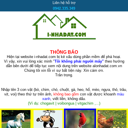
Liên hệ hỗ trợ
0942.335.349
THÔNG BÁO
Hiện tại website i-nhadat.com bị kẻ xấu dùng phần mềm để phá hoại.
Vì vậy, xin vui lòng xác minh "
Tôi không phải người máy"
theo hướng
dẫn bên dưới để tiếp tục xem nội dung trên website alonhadat.com.vn
Chúng tôi xin lỗi vì sự bất tiện này. Xin cám ơn.
Trân trọng.
Nhập tên 3 con vật
(bò, chim, chó, chuột, gà, heo, hổ, mèo, ngựa, thỏ, trâu,
vịt, voi)
theo thứ tự trên ảnh,
không bao gồm
con vật được khoanh
màu
xanh
, viết liền, không dấu.
(Ví dụ: chogavit | voibongua | vitgachim ,...)