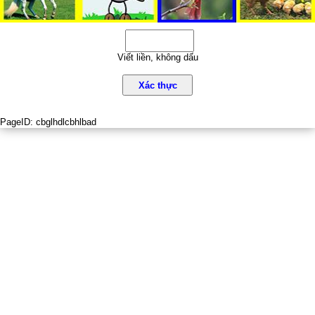
Viết liền, không dấu
Xác thực
PageID:
cbglhdlcbhlbad